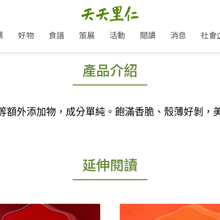
介紹
規格說明
付款與
薦
好物
食譜
策展
活動
閱讀
消息
社會
產品介紹
里仁新訊
品牌故事
主題推薦
即食料理/糕點
地球超載日：守護地球從生活
主題活動
關注支持
媒體報導
養身保健
選擇開始
里仁七大永續行動
會員專屬
奶
里仁動態
中秋送禮推薦
沖泡麵/粥/湯
本土優先
永續飲食
保健食品
里仁為美刊
愛地球,吃蔬食就可以！
人才招募
門市資訊
惠
分店動態
超值好物特惠
熟食料理/調理包
減塑微革命
淨塑行動
養身食品/飲
產品/有機蔬果把關
產品推薦
等額外添加物，成分單純。飽滿香脆、殼薄好剝，
作夥利他 加入水滴會員
產品動態
飲品
熱銷人氣產品推薦
包子饅頭/麵點
少或無添加
主食
生態保育
沙拉
中藥食材/調
點心
大事記
經典必買推薦
粽子/蘿蔔糕/年糕
友善耕作
公益支持
酵素
「里仁誠食市集」永續新體驗
里仁聯名卡
評延長優惠
史瓦帝尼文化節
素鬆/醬菜
支持弱勢
獲獎肯定
減塑 一起來！
延伸閱讀
理念桌布下載
甜品/冰品
綠色保育
聯名合作
綠色保育-我們的田, 牠們的家
加入會員
麵包/糕點
永續飲食
里仁「史瓦帝尼文化節」
湯品
衣飾鞋包
圖書/宗教文