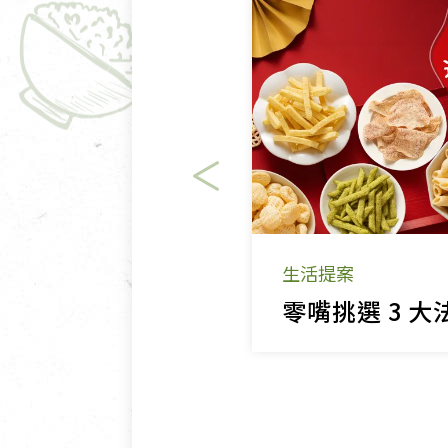
清潔/防蟲/薰香
臉部清潔/保養
餐具食器
臉部彩妝
廚房用具/家電/家飾
牙膏/牙刷/漱口
寢具織品
洗髮/潤髮/染髮
身體清潔/保養
個人用品
生活提案