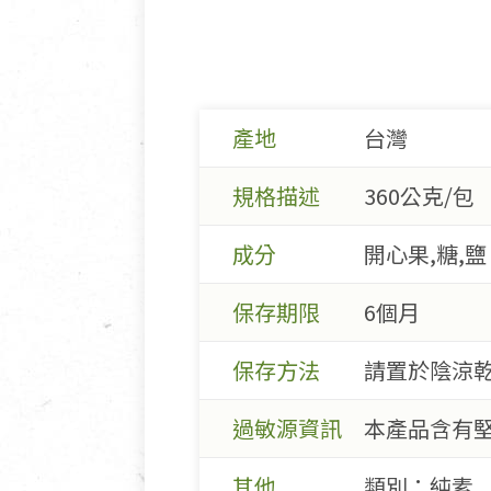
產地
台灣
規格描述
360公克/包
成分
開心果,糖,鹽
保存期限
6個月
保存方法
請置於陰涼
過敏源資訊
本產品含有
其他
類別：純素