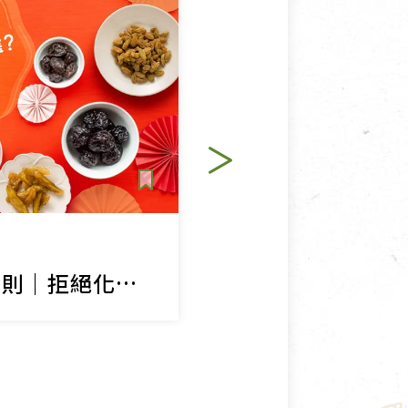
寵物營養補充品
抄
寵物清潔用品
券
品
生活提案
果乾挑選 3 大法則｜拒絕化學添加，天然果乾這樣買