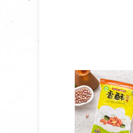
國外及大陸地區訂購，請詳見
鑑賞期商品說明：
商品包裝外觀樣式色澤以實際
若商品發生新品瑕疵，可申請
若您購買的商品有下列「不適
依消保法之規定提供該商品七天
一般皆可申請退換貨。
不適用七天鑑賞期商品：
以數位或電磁紀錄形式儲存之
VCD、DVD、電腦軟體，若
衣飾鞋類-如T恤，如於送達