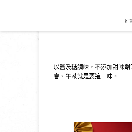
產品
推
米麵/調理食材
好康優惠
飲品/零食
專題文章
米/麵/粉
8月新品優惠
豆漿/優格/植物
農產品與農友
豆麥雜糧種子
8月快閃商品優
果汁/醋飲/飲料
食品與廠商
以鹽及糖調味，不添加甜味劑
植物油
中秋禮盒預購
茶/咖啡/花果茶
用品與廠商
不限類別
會、午茶就是要這一味。
乾貨/素料/植物肉
7月惜福愛物
沖調飲/穀麥片
土地與生態
豆腐/天貝/豆製品
6月快閃商品-好
蜂蜜/椰奶
蔬食營養力
調味/醬料/烘焙食材
傳承經典優惠
休閒零食
生活提案
抹醬/果醬
文化好書優惠
堅果/果乾
共好行動
鮮凍蔬果
糖果/巧克力
里仁的努力
居家日用
個人清潔保養