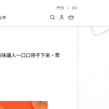
門市
EN
運送
企業
你好，歡迎光臨！
安心蔬果
會員中心
蔬果箱/禮盒
物
我的優惠券
品
芽菜/菇
美味讓人一口口停不下來。聚
理包
醬料
消費紀錄查詢
個人資料管理
產品追蹤
好文收藏
登入/註冊
物
寵物專區