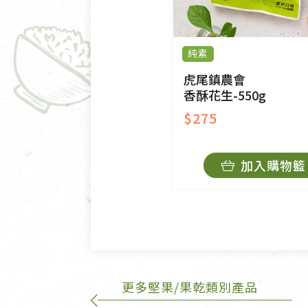
美容保養用品、內衣褲、襪子
內衣褲、襪子、口罩個人衛生
純素
退貨。
有標示不接受退貨的優惠商品
虎尾鎮農會
香酥花生-550g
限。
$275
訂購手抄稿退貨需知：
手抄稿進行退貨時，請務必保
加入購物籃
若未保持原包裝方式或未使用
費。
不接受退貨之手抄稿，為敬重
的運費100元/箱將由消費者負
更多堅果/果乾類別產品