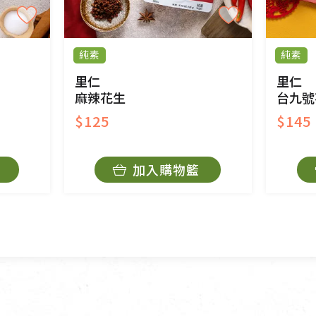
、口罩等私人消耗性產品，一經拆封使用，恕無法
用品除商品本身有瑕疵外,依據《通訊交易解除權合理
純素
純素
與蔬菜箱，不接受退換，但若為商品本身或運送過
里仁
里仁
麻辣花生
台九號
$125
$145
持原包裝方式及使用原箱退回。
加入購物籃
原箱退回，導致書籍有任何折損、磨損、污損或凹
法寶故，里仁網購無法代為結緣處理等。 若需將手
擔。