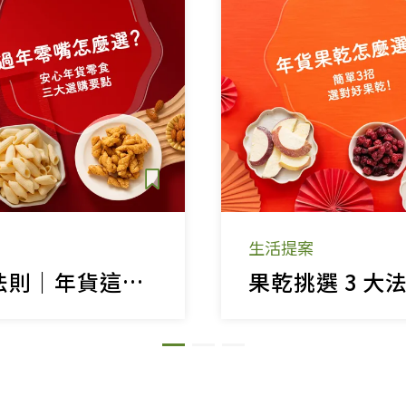
女裝
佛儒書籍
女內著居家
廣論/備覽手
水
男裝
敬經帛/書套
男內著居家
影音/圖書
毛巾/浴巾/手帕
文具禮品/禮
鞋襪
燈/燃燈油
帽/口罩/配件/包包
香
嬰幼/兒童
供具/修持用
生活提案
居士服
零嘴挑選 3 大法則｜年貨這樣買，安心跟着來