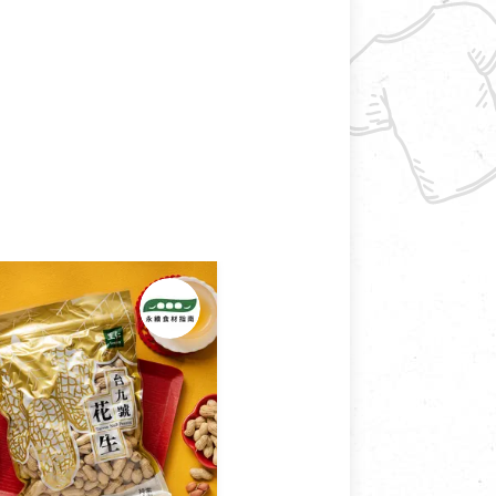
接受退換貨.
使用或被汙損(除商品瑕疵)，
適合退換之商品：如CD、