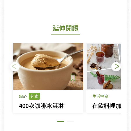
延伸閱讀
點心
純素
生活提案
400次咖啡冰淇淋