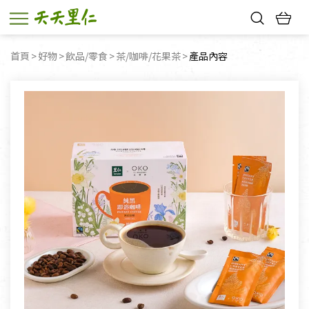
熱門搜尋：
首頁
好物
飲品/零食
茶/咖啡/花果茶
目前頁面：
產品內容
親子活動
幸福節中獎名單