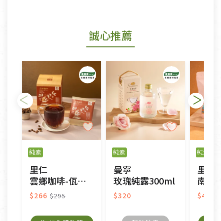
商品包裝外觀樣式色澤以實際出貨為準。
若商品發生新品瑕疵，可申請更換新品。
誠心推薦
若您購買的商品有下列「不適用七天鑑賞期商品」情
形者，除商品瑕疵以外，恕不接受退換貨.
依消保法之規定提供該商品七天免費鑑賞期(含例假
日)的服務，原則上若商品未經使用或被汙損(除商品
瑕疵)，一般皆可申請退換貨。
不適用七天鑑賞期商品：
以數位或電磁紀錄形式儲存之商品、易於變質或損壞
之商品、以及性質上無法或不適合退換之商品：如
純素
純素
純素
CD、VCD、DVD、電腦軟體，若產品瑕疵無法讀取僅
里仁
曼寧
里仁
接受原片換新。
雲鄉咖啡-佤香之息(濾掛式)
玫瑰純露300ml
南非國
衣飾鞋類-如T恤，如於送達後水洗或污損者。
美容保養用品、內衣褲、襪子、口罩等私人消耗性產
$266
$320
$400
$295
品，一經拆封使用，恕無法退貨。
內衣褲、襪子、口罩個人衛生用品除商品本身有瑕疵