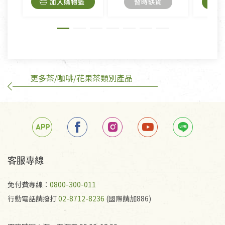
加入購物籃
暫時缺貨
外,依據《通訊交易解除權合理例外情事適用準
則》, 恕無法退貨。
有標示不接受退貨的優惠商品與蔬菜箱，不接受退
換，但若為商品本身或運送過程中所造成的瑕疵，則
不在此限。
更多茶/咖啡/花果茶類別產品
訂購手抄稿退貨需知：
手抄稿進行退貨時，請務必保持原包裝方式及使用原
箱退回。
若未保持原包裝方式或未使用原箱退回，導致書籍有
任何折損、磨損、污損或凹角，將不接受退貨，也不
予以退費。
不接受退貨之手抄稿，為敬重法寶故，里仁網購無法
客服專線
代為結緣處理等。 若需將手抄稿寄還給消費者，因而
產生的運費100元/箱將由消費者負擔。
免付費專線：
0800-300-011
行動電話請撥打
02-8712-8236
(國際請加886)