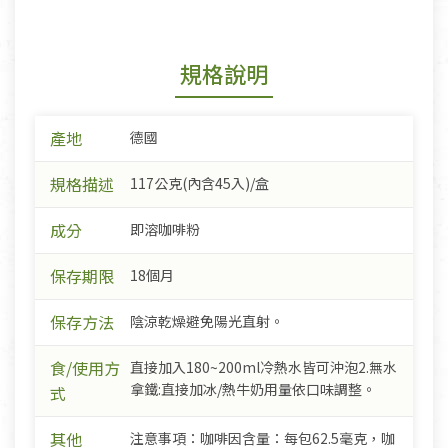
規格說明
產地
德國
規格描述
117公克(內含45入)/盒
成分
即溶咖啡粉
保存期限
18個月
保存方法
陰涼乾燥避免陽光直射。
食/使用方
直接加入180~200ml冷熱水皆可沖泡2.無水
拿鐵:直接加冰/熱牛奶用量依口味調整。
式
其他
注意事項：咖啡因含量：每包62.5毫克，咖