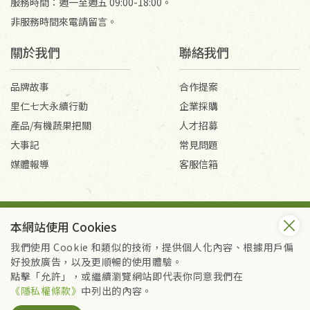
服務時間：週一至週五 09:00-18:00。
非服務時間來電請留言。
關於我們
聯絡我們
品牌故事
合作提案
里仁七大永續行動
企業採購
產品/有機蔬果把關
人才招募
大事記
常見問題
媒體報導
客服信箱
會員服務條款
隱私權政策
本網站使用 Cookies
Copyright © 2026 里仁事業股份有限公司(統編：16301262) /
里仁網購股份有限公司(統編：25149752)
我們使用 Cookie 和類似的技術，提供個人化內容、根據用戶偏
All Rights Reserved.
好投放廣告，以及更順暢的使用體驗。
點擊「允許」，或繼續瀏覽網站即代表你同意我們在
《隱私權條款》
中列出的內容。