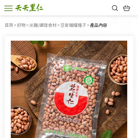
熱門搜尋：
首頁
好物
米麵/調理食材
豆麥雜糧種子
目前頁面：
產品內容
親子活動
幸福節中獎名單