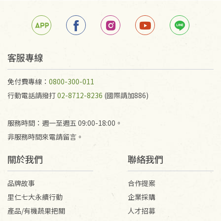
箱退回。
若未保持原包裝方式或未使用原箱退回，導致書籍有
任何折損、磨損、污損或凹角，將不接受退貨，也不
予以退費。
不接受退貨之手抄稿，為敬重法寶故，里仁網購無法
客服專線
代為結緣處理等。 若需將手抄稿寄還給消費者，因而
產生的運費100元/箱將由消費者負擔。
免付費專線：
0800-300-011
行動電話請撥打
02-8712-8236
(國際請加886)
服務時間：週一至週五 09:00-18:00。
非服務時間來電請留言。
關於我們
聯絡我們
品牌故事
合作提案
里仁七大永續行動
企業採購
產品/有機蔬果把關
人才招募