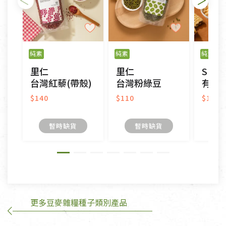
不適用七天鑑賞期商品：
以數位或電磁紀錄形式儲存之商品、易於變質或損壞
之商品、以及性質上無法或不適合退換之商品：如
純素
純素
純素
CD、VCD、DVD、電腦軟體，若產品瑕疵無法讀取僅
里仁
里仁
Spra
接受原片換新。
台灣紅藜(帶殼)
台灣粉綠豆
有機
衣飾鞋類-如T恤，如於送達後水洗或污損者。
美容保養用品、內衣褲、襪子、口罩等私人消耗性產
$140
$110
$185
品，一經拆封使用，恕無法退貨。
內衣褲、襪子、口罩個人衛生用品除商品本身有瑕疵
暫時缺貨
暫時缺貨
外,依據《通訊交易解除權合理例外情事適用準
則》, 恕無法退貨。
有標示不接受退貨的優惠商品與蔬菜箱，不接受退
換，但若為商品本身或運送過程中所造成的瑕疵，則
不在此限。
更多豆麥雜糧種子類別產品
訂購手抄稿退貨需知：
手抄稿進行退貨時，請務必保持原包裝方式及使用原