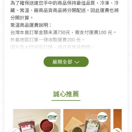
為了確保送達您手中的商品保持最佳品質，冷凍、冷
藏、常溫、廠商品貨商品將分開配送，因此運費也將
分開計算。
常溫商品運費說明：
台灣本島訂單金額未滿750元，需支付運費100 元。
外島地區訂單一律收取運費200 元。
國外及大陸地區訂購，請詳見常見問題。
鑑賞期商品說明：
商品包裝外觀樣式色澤以實際出貨為準。
若商品發生新品瑕疵，可申請更換新品。
誠心推薦
若您購買的商品有下列「不適用七天鑑賞期商品」情
形者，除商品瑕疵以外，恕不接受退換貨.
依消保法之規定提供該商品七天免費鑑賞期(含例假
日)的服務，原則上若商品未經使用或被汙損(除商品
瑕疵)，一般皆可申請退換貨。