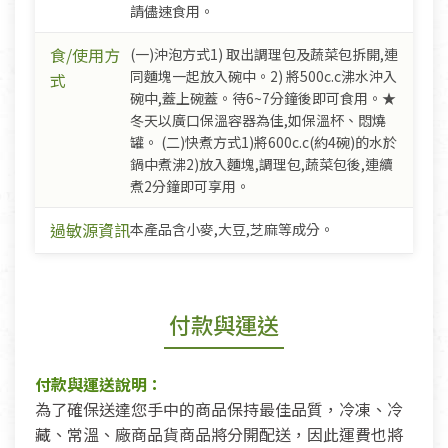
請儘速食用。
食/使用方
(一)沖泡方式1) 取出調理包及蔬菜包拆開,連
同麵塊一起放入碗中。2) 將500c.c沸水沖入
式
碗中,蓋上碗蓋。待6~7分鐘後即可食用。★
冬天以廣口保溫容器為佳,如保溫杯、悶燒
罐。 (二)快煮方式1)將600c.c(約4碗)的水於
鍋中煮沸2)放入麵塊,調理包,蔬菜包後,連續
煮2分鐘即可享用。
過敏源資訊
本產品含小麥,大豆,芝麻等成分。
付款與運送
付款與運送說明：
為了確保送達您手中的商品保持最佳品質，冷凍、冷
藏、常溫、廠商品貨商品將分開配送，因此運費也將