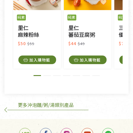
以數位或電磁紀錄形式儲存之商品、易於變質或損壞
之商品、以及性質上無法或不適合退換之商品：如
純素
純素
純素
CD、VCD、DVD、電腦軟體，若產品瑕疵無法讀取僅
里仁
里仁
三機
接受原片換新。
麻辣粉絲
蕃茄豆腐粥
優蛋白
衣飾鞋類-如T恤，如於送達後水洗或污損者。
美容保養用品、內衣褲、襪子、口罩等私人消耗性產
$50
$44
$75
$55
$49
品，一經拆封使用，恕無法退貨。
內衣褲、襪子、口罩個人衛生用品除商品本身有瑕疵
加入購物籃
加入購物籃
外,依據《通訊交易解除權合理例外情事適用準
則》, 恕無法退貨。
有標示不接受退貨的優惠商品與蔬菜箱，不接受退
換，但若為商品本身或運送過程中所造成的瑕疵，則
不在此限。
更多沖泡麵/粥/湯類別產品
訂購手抄稿退貨需知：
手抄稿進行退貨時，請務必保持原包裝方式及使用原
箱退回。
若未保持原包裝方式或未使用原箱退回，導致書籍有