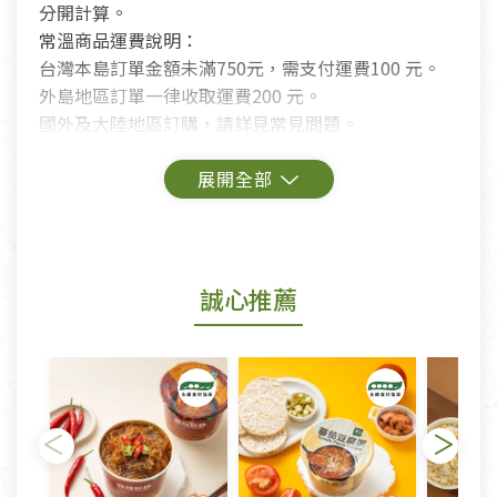
分開計算。
常溫商品運費說明：
台灣本島訂單金額未滿750元，需支付運費100 元。
外島地區訂單一律收取運費200 元。
國外及大陸地區訂購，請詳見常見問題。
鑑賞期商品說明：
商品包裝外觀樣式色澤以實際出貨為準。
若商品發生新品瑕疵，可申請更換新品。
誠心推薦
若您購買的商品有下列「不適用七天鑑賞期商品」情
形者，除商品瑕疵以外，恕不接受退換貨.
依消保法之規定提供該商品七天免費鑑賞期(含例假
日)的服務，原則上若商品未經使用或被汙損(除商品
瑕疵)，一般皆可申請退換貨。
不適用七天鑑賞期商品：