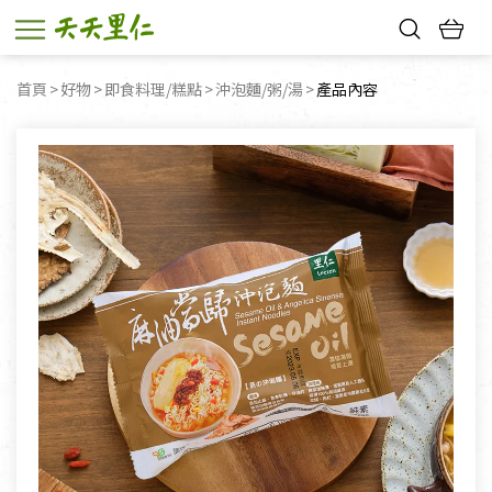
熱門搜尋：
首頁
好物
即食料理/糕點
沖泡麵/粥/湯
目前頁面：
產品內容
親子活動
幸福節中獎名單