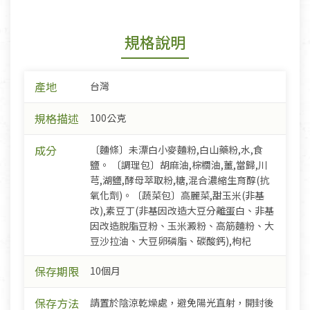
規格說明
產地
台灣
規格描述
100公克
成分
〔麵條〕未漂白小麥麵粉,白山藥粉,水,食
鹽。 〔調理包〕胡麻油,棕櫚油,薑,當歸,川
芎,湖鹽,酵母萃取粉,糖,混合濃縮生育醇(抗
氧化劑)。〔蔬菜包〕高麗菜,甜玉米(非基
改),素豆丁(非基因改造大豆分離蛋白、非基
因改造脫脂豆粉、玉米澱粉、高筋麵粉、大
豆沙拉油、大豆卵磷脂、碳酸鈣),枸杞
保存期限
10個月
保存方法
請置於陰涼乾燥處，避免陽光直射，開封後