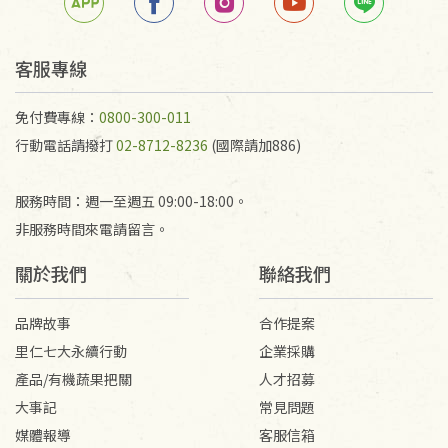
任何折損、磨損、污損或凹角，將不接受退貨，也不
予以退費。
不接受退貨之手抄稿，為敬重法寶故，里仁網購無法
客服專線
代為結緣處理等。 若需將手抄稿寄還給消費者，因而
產生的運費100元/箱將由消費者負擔。
免付費專線：
0800-300-011
行動電話請撥打
02-8712-8236
(國際請加886)
服務時間：週一至週五 09:00-18:00。
非服務時間來電請留言。
關於我們
聯絡我們
品牌故事
合作提案
里仁七大永續行動
企業採購
產品/有機蔬果把關
人才招募
大事記
常見問題
媒體報導
客服信箱