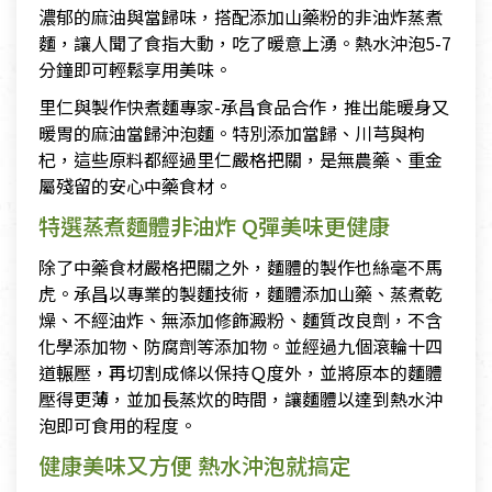
濃郁的麻油與當歸味，搭配添加山藥粉的非油炸蒸煮
麵，讓人聞了食指大動，吃了暖意上湧。熱水沖泡5-7
分鐘即可輕鬆享用美味。
里仁與製作快煮麵專家-承昌食品合作，推出能暖身又
暖胃的麻油當歸沖泡麵。特別添加當歸、川芎與枸
杞，這些原料都經過里仁嚴格把關，是無農藥、重金
屬殘留的安心中藥食材。
特選蒸煮麵體非油炸 Q彈美味更健康
除了中藥食材嚴格把關之外，麵體的製作也絲毫不馬
虎。承昌以專業的製麵技術，麵體添加山藥、蒸煮乾
燥、不經油炸、無添加修飾澱粉、麵質改良劑，不含
化學添加物、防腐劑等添加物。並經過九個滾輪十四
道輾壓，再切割成條以保持Ｑ度外，並將原本的麵體
壓得更薄，並加長蒸炊的時間，讓麵體以達到熱水沖
泡即可食用的程度。
健康美味又方便 熱水沖泡就搞定