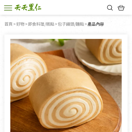
熱門搜尋：
首頁
好物
即食料理/糕點
包子饅頭/麵點
目前頁面：
產品內容
親子活動
幸福節中獎名單