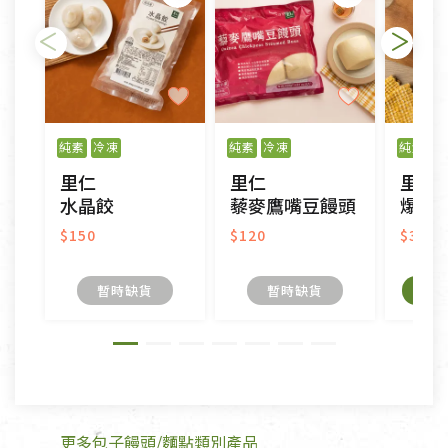
瑕疵)，一般皆可申請退換貨。
不適用七天鑑賞期商品：
以數位或電磁紀錄形式儲存之商品、易於變質或損壞
之商品、以及性質上無法或不適合退換之商品：如
純素
冷凍
純素
冷凍
純素
冷
CD、VCD、DVD、電腦軟體，若產品瑕疵無法讀取僅
里仁
里仁
里仁
接受原片換新。
水晶餃
藜麥鷹嘴豆饅頭
爆汁
衣飾鞋類-如T恤，如於送達後水洗或污損者。
美容保養用品、內衣褲、襪子、口罩等私人消耗性產
$150
$120
$380
品，一經拆封使用，恕無法退貨。
內衣褲、襪子、口罩個人衛生用品除商品本身有瑕疵
暫時缺貨
暫時缺貨
外,依據《通訊交易解除權合理例外情事適用準
則》, 恕無法退貨。
有標示不接受退貨的優惠商品與蔬菜箱，不接受退
換，但若為商品本身或運送過程中所造成的瑕疵，則
不在此限。
更多包子饅頭/麵點類別產品