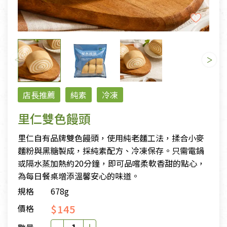
店長推薦
純素
冷凍
里仁雙色饅頭
里仁自有品牌雙色饅頭，使用純老麵工法，揉合小麥
麵粉與黑糖製成，採純素配方、冷凍保存。只需電鍋
或隔水蒸加熱約20分鐘，即可品嚐柔軟香甜的點心，
為每日餐桌增添溫馨安心的味道。
規格
678g
$145
價格