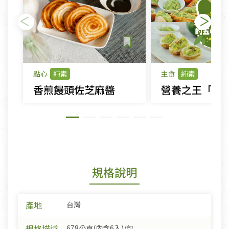
點心
純素
主食
純素
香煎饅頭佐芝麻醬
規格說明
產地
台灣
規格描述
678公克(內含6入)/包