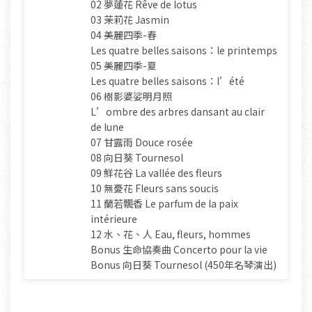
02 夢蓮花 Rêve de lotus
03 茉莉花 Jasmin
04 美麗四季-春
Les quatre belles saisons：le printemps
05 美麗四季-夏
Les quatre belles saisons：l’été
06 樹影婆娑明月照
L’ombre des arbres dansant au clair
de lune
07 甘露雨 Douce rosée
08 向日葵 Tournesol
09 鮮花谷 La vallée des fleurs
10 無憂花 Fleurs sans soucis
11 蘭若飄香 Le parfum de la paix
intérieure
12 水、花、人 Eau, fleurs, hommes
Bonus 生命協奏曲 Concerto pour la vie
Bonus 向日葵 Tournesol (450年名琴演出)