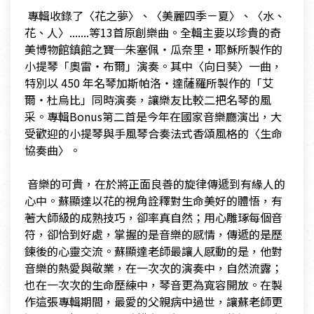
​ 專輯收錄了〈花之夢〉、〈美麗四季－夏〉、〈水、
花、人〉.......等13首原創樂曲。全輯主要以珍貴的奇
美博物館鎮館之寶─朱塞佩‧瓜奈里‧耶穌所製作的
小提琴「奧雷‧布爾」演奏。其中〈向日葵〉一曲，
特別以 450 年名琴加斯帕洛‧達薩羅所製作的「艾
爾‧杜烏比」同時演奏，讓樂友比較二把名琴的風
采。專輯Bonus第二首是今年在國家音樂廳演出，大
受歡迎的小提琴與手風琴合奏法式香頌風格的〈生命
協奏曲〉。
​
​ 音樂的可貴，在於將正面良善的旋律傳遞到有緣人的
心中。蘇顯達以花的視角詮釋對生命美好的體悟，有
著大師級的成熟技巧，卻率真自然；用心雕琢每個音
符，卻恰到好處，掌握的是音樂的感情，傳遞的是歷
鍊後的心靈交流。蘇顯達老師最讓人感動的是，他對
音樂的熱愛與敬業，在一次次的演奏中，自然流露；
也在一次次的生命歷練中，琴音更為寬容開放。在製
作這張專輯期間，最愛的父親病中過世，讓蘇老師更