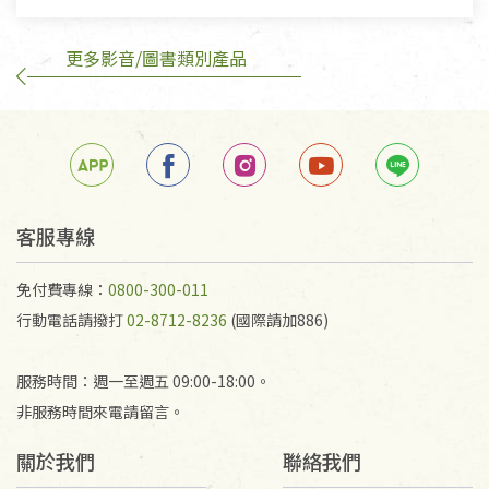
不在此限。
更多影音/圖書類別產品
訂購手抄稿退貨需知：
手抄稿進行退貨時，請務必保持原包裝方式及使用原
箱退回。
若未保持原包裝方式或未使用原箱退回，導致書籍有
任何折損、磨損、污損或凹角，將不接受退貨，也不
予以退費。
不接受退貨之手抄稿，為敬重法寶故，里仁網購無法
客服專線
代為結緣處理等。 若需將手抄稿寄還給消費者，因而
產生的運費100元/箱將由消費者負擔。
免付費專線：
0800-300-011
行動電話請撥打
02-8712-8236
(國際請加886)
服務時間：週一至週五 09:00-18:00。
非服務時間來電請留言。
關於我們
聯絡我們