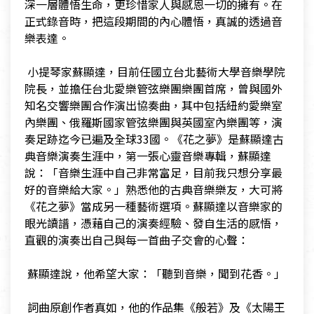
深一層體悟生命，更珍惜家人與感恩一切的擁有。在
正式錄音時，把這段期間的內心體悟，真誠的透過音
樂表達。
​
​ 小提琴家蘇顯達，目前任國立台北藝術大學音樂學院
院長，並擔任台北愛樂管弦樂團樂團首席，曾與國外
知名交響樂團合作演出協奏曲，其中包括紐約愛樂室
內樂團、俄羅斯國家管弦樂團與英國室內樂團等，演
奏足跡迄今已遍及全球33國。《花之夢》是蘇顯達古
典音樂演奏生涯中，第一張心靈音樂專輯，蘇顯達
說：「音樂生涯中自己非常富足，目前我只想分享最
好的音樂給大家。」熟悉他的古典音樂樂友，大可將
《花之夢》當成另一種藝術選項。蘇顯達以音樂家的
眼光讀譜，憑藉自己的演奏經驗、發自生活的感悟，
直觀的演奏出自己與每一首曲子交會的心聲：
​
​ 蘇顯達說，他希望大家：「聽到音樂，聞到花香。」
​
​ 詞曲原創作者真如，他的作品集《般若》及《太陽王