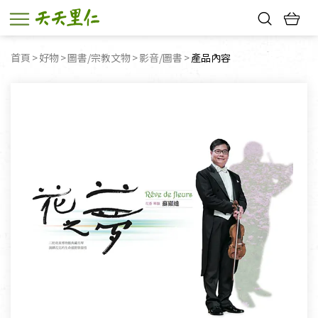
熱門搜尋：
首頁
好物
圖書/宗教文物
影音/圖書
目前頁面：
產品內容
親子活動
幸福節中獎名單