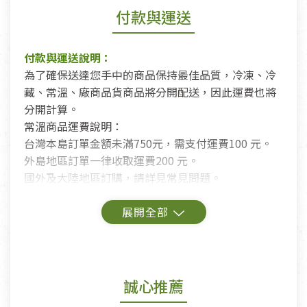
付款與運送
付款與運送說明：
為了確保送達您手中的商品保持最佳品質，冷凍、冷
藏、常溫、廠商品貨商品將分開配送，因此運費也將
分開計算。
常溫商品運費說明：
台灣本島訂單金額未滿750元，需支付運費100 元。
外島地區訂單一律收取運費200 元。
國外及大陸地區訂購，請詳見常見問題。
鑑賞期商品說明：
商品包裝外觀樣式色澤以實際出貨為準。
若商品發生新品瑕疵，可申請更換新品。
誠心推薦
若您購買的商品有下列「不適用七天鑑賞期商品」情
形者，除商品瑕疵以外，恕不接受退換貨.