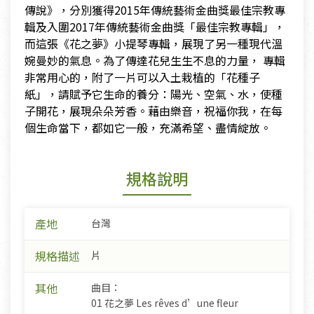
傳說》，分別獲得2015年傳統藝術金曲獎最佳宗教專
輯及入圍2017年傳統藝術金曲獎「最佳宗教專輯」，
而這張《花之夢》小提琴專輯，展現了另一種現代溫
婉曼妙的氣息。為了傳達花兒生生不息的力量， 專輯
非常用心的，附了一片可以入土栽植的「花種子
紙」，請賦予它生命的養分：陽光、空氣、水，使種
子開花，展現朵朵芳香。藉由樂音，祝福你我，在每
個生命當下，都如它一般，充滿希望、盡情綻放。
規格說明
產地
台灣
規格描述
片
其他
曲目：
01 花之夢 Les rêves d’une fleur