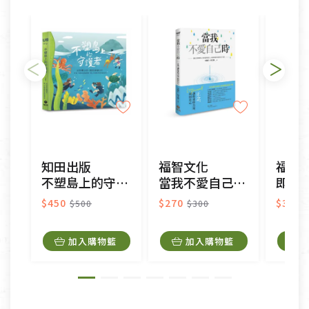
依消保法之規定提供該商品七天免費鑑賞期(含例假
日)的服務，原則上若商品未經使用或被汙損(除商品
瑕疵)，一般皆可申請退換貨。
不適用七天鑑賞期商品：
以數位或電磁紀錄形式儲存之商品、易於變質或損壞
之商品、以及性質上無法或不適合退換之商品：如
CD、VCD、DVD、電腦軟體，若產品瑕疵無法讀取僅
知田出版
福智文化
福智
接受原片換新。
不塑島上的守護者：大手牽小手，師生減塑GO!
當我不愛自己時：正念，讓你重拾力量，找回自己
即使
衣飾鞋類-如T恤，如於送達後水洗或污損者。
美容保養用品、內衣褲、襪子、口罩等私人消耗性產
$450
$270
$324
$500
$300
品，一經拆封使用，恕無法退貨。
內衣褲、襪子、口罩個人衛生用品除商品本身有瑕疵
加入購物籃
加入購物籃
外,依據《通訊交易解除權合理例外情事適用準
則》, 恕無法退貨。
有標示不接受退貨的優惠商品與蔬菜箱，不接受退
換，但若為商品本身或運送過程中所造成的瑕疵，則