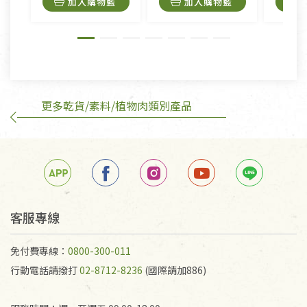
加入購物籃
加入購物籃
外,依據《通訊交易解除權合理例外情事適用準
則》, 恕無法退貨。
有標示不接受退貨的優惠商品與蔬菜箱，不接受退
換，但若為商品本身或運送過程中所造成的瑕疵，則
不在此限。
更多乾貨/素料/植物肉類別產品
訂購手抄稿退貨需知：
手抄稿進行退貨時，請務必保持原包裝方式及使用原
箱退回。
若未保持原包裝方式或未使用原箱退回，導致書籍有
任何折損、磨損、污損或凹角，將不接受退貨，也不
予以退費。
不接受退貨之手抄稿，為敬重法寶故，里仁網購無法
客服專線
代為結緣處理等。 若需將手抄稿寄還給消費者，因而
產生的運費100元/箱將由消費者負擔。
免付費專線：
0800-300-011
行動電話請撥打
02-8712-8236
(國際請加886)