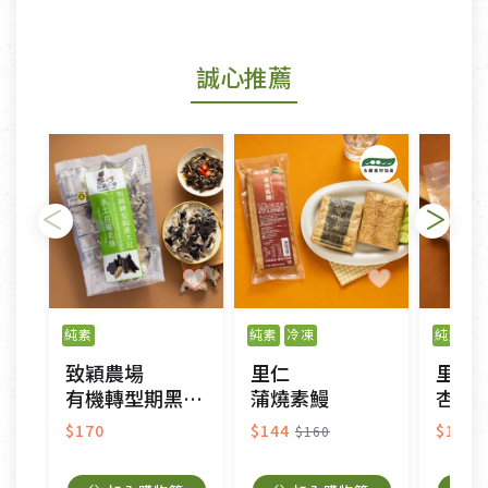
商品包裝外觀樣式色澤以實際出貨為準。
若商品發生新品瑕疵，可申請更換新品。
誠心推薦
若您購買的商品有下列「不適用七天鑑賞期商品」情
形者，除商品瑕疵以外，恕不接受退換貨.
依消保法之規定提供該商品七天免費鑑賞期(含例假
日)的服務，原則上若商品未經使用或被汙損(除商品
瑕疵)，一般皆可申請退換貨。
不適用七天鑑賞期商品：
以數位或電磁紀錄形式儲存之商品、易於變質或損壞
之商品、以及性質上無法或不適合退換之商品：如
純素
純素
冷凍
純素
冷
CD、VCD、DVD、電腦軟體，若產品瑕疵無法讀取僅
致穎農場
里仁
里仁
接受原片換新。
有機轉型期黑木耳
蒲燒素鰻
杏鮑
衣飾鞋類-如T恤，如於送達後水洗或污損者。
美容保養用品、內衣褲、襪子、口罩等私人消耗性產
$170
$144
$112
$160
品，一經拆封使用，恕無法退貨。
內衣褲、襪子、口罩個人衛生用品除商品本身有瑕疵