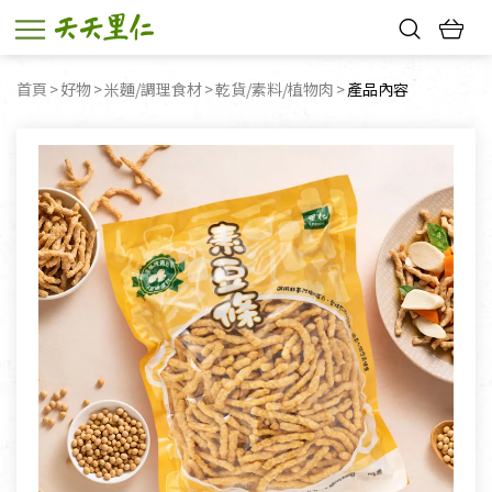
熱門搜尋：
首頁
好物
米麵/調理食材
乾貨/素料/植物肉
目前頁面：
產品內容
親子活動
幸福節中獎名單