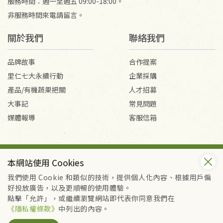
服務時間：週一至週五 09:00-18:00。
非服務時間來電請留言。
關於我們
聯絡我們
品牌故事
合作提案
里仁七大永續行動
企業採購
產品/有機蔬果把關
人才招募
大事記
常見問題
媒體報導
客服信箱
會員服務條款
隱私權政策
本網站使用 Cookies
Copyright © 2026 里仁事業股份有限公司(統編：16301262) /
里仁網購股份有限公司(統編：25149752)
我們使用 Cookie 和類似的技術，提供個人化內容、根據用戶偏
All Rights Reserved.
好投放廣告，以及更順暢的使用體驗。
點擊「允許」，或繼續瀏覽網站即代表你同意我們在
《隱私權條款》
中列出的內容。