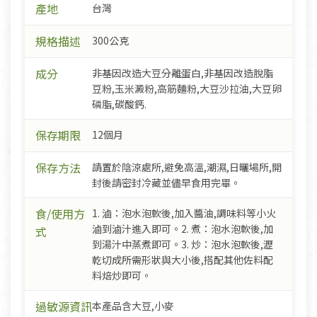
產地
台灣
規格描述
300公克
成分
非基因改造大豆分離蛋白,非基因改造脫脂
豆粉,玉米澱粉,高筋麵粉,大豆沙拉油,大豆卵
磷脂,碳酸鈣.
保存期限
12個月
保存方法
請置於陰涼處所,避免高溫,潮濕,日曬場所,開
封後請密封冷藏並儘早食用完畢。
食/使用方
1. 滷：泡水泡軟後,加入醬油,調味料等小火
滷到滷汁進入即可。2. 煮：泡水泡軟後,加
式
到湯汁中蒸煮即可。3. 炒：泡水泡軟後,瀝
乾切成所需形狀與大小後,搭配其他佐料配
料焙炒即可。
過敏源資訊
本產品含大豆,小麥