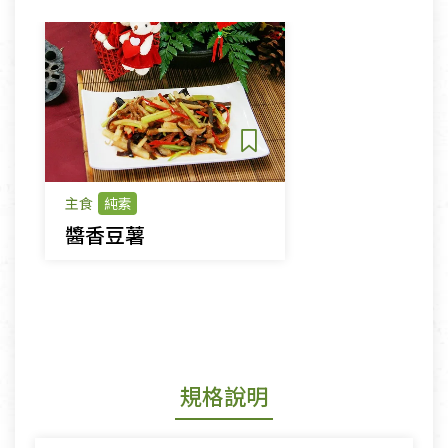
主食
純素
醬香豆薯
規格說明