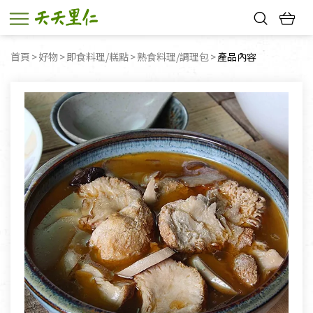
熱門搜尋：
首頁
好物
即食料理/糕點
熟食料理/調理包
目前頁面：
產品內容
親子活動
幸福節中獎名單