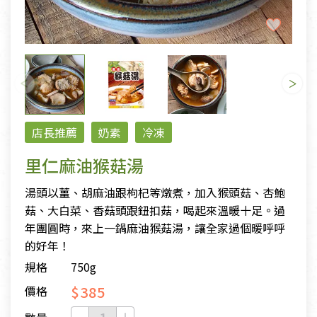
店長推薦
奶素
冷凍
里仁麻油猴菇湯
湯頭以薑、胡麻油跟枸杞等燉煮，加入猴頭菇、杏鮑
菇、大白菜、香菇頭跟鈕扣菇，喝起來溫暖十足。過
年團圓時，來上一鍋麻油猴菇湯，讓全家過個暖呼呼
的好年！
規格
750g
$385
價格