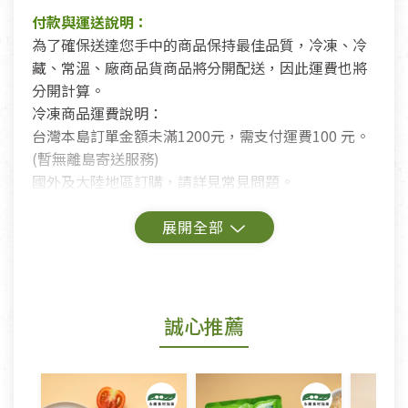
付款與運送說明：
為了確保送達您手中的商品保持最佳品質，冷凍、冷
藏、常溫、廠商品貨商品將分開配送，因此運費也將
分開計算。
冷凍商品運費說明：
台灣本島訂單金額未滿1200元，需支付運費100 元。
(暫無離島寄送服務)
國外及大陸地區訂購，請詳見常見問題。
鑑賞期商品說明：
商品包裝外觀樣式色澤以實際出貨為準。
若商品發生新品瑕疵，可申請更換新品。
誠心推薦
若您購買的商品有下列「不適用七天鑑賞期商品」情
形者，除商品瑕疵以外，恕不接受退換貨.
依消保法之規定提供該商品七天免費鑑賞期(含例假
日)的服務，原則上若商品未經使用或被汙損(除商品