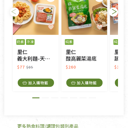
瑕疵)，一般皆可申請退換貨。
不適用七天鑑賞期商品：
以數位或電磁紀錄形式儲存之商品、易於變質或損壞
之商品、以及性質上無法或不適合退換之商品：如
奶素
冷凍
純素
純素
冷
CD、VCD、DVD、電腦軟體，若產品瑕疵無法讀取僅
里仁
里仁
里仁
接受原片換新。
義大利麵-天貝紅醬
酸高麗菜湯底
蔬食熱狗
衣飾鞋類-如T恤，如於送達後水洗或污損者。
美容保養用品、內衣褲、襪子、口罩等私人消耗性產
$77
$260
$195
$85
品，一經拆封使用，恕無法退貨。
內衣褲、襪子、口罩個人衛生用品除商品本身有瑕疵
加入購物籃
加入購物籃
外,依據《通訊交易解除權合理例外情事適用準
則》, 恕無法退貨。
有標示不接受退貨的優惠商品與蔬菜箱，不接受退
換，但若為商品本身或運送過程中所造成的瑕疵，則
不在此限。
更多熟食料理/調理包類別產品