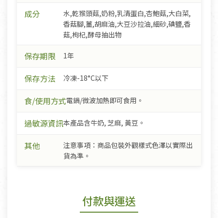
成分
水,乾猴頭菇,奶粉,乳清蛋白,杏鮑菇,大白菜,
香菇腳,薑,胡麻油,大豆沙拉油,細砂,碘鹽,香
菇,枸杞,酵母抽出物
保存期限
1年
保存方法
冷凍-18°C以下
食/使用方式
電鍋/微波加熱即可食用。
過敏源資訊
本產品含牛奶, 芝麻, 黃豆。
其他
注意事項：商品包裝外觀樣式色澤以實際出
貨為準。
付款與運送