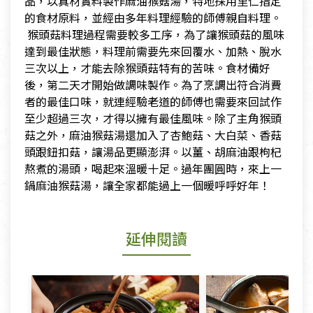
品，以真材實料製作麻油猴菇湯，特地採用里仁指定
的食材原料，並經由多年料理經驗的師傅親自料理。
​ 猴頭菇料理過程需要較多工序，為了讓猴頭菇的風味
達到最佳狀態，料理前需要先來回覆水、加熱、脫水
三次以上，才能去除猴頭菇特有的苦味。食材備好
後，第二天才開始做調味製作。為了烹調出符合消費
者的最佳口味，就連經驗老道的師傅也需要來回試作
至少超過三次，才得以擁有最佳風味。除了主角猴頭
菇之外，麻油猴菇湯還加入了杏鮑菇、大白菜、香菇
頭跟鈕扣菇，讓湯品更顯澎湃。以薑、胡麻油跟枸杞
熬煮的湯頭，喝起來溫暖十足。過年團圓時，來上一
鍋麻油猴菇湯，讓全家都能過上一個暖呼呼好年！
延伸閱讀