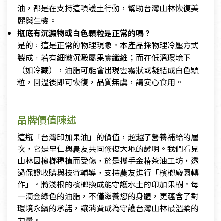
油，都是在支持這項護土行動，幫助台灣山林恢復美
麗與生機。
瓶底有沉澱物或白色顆粒是正常的嗎？
是的，這是正常的物理現象。本產品採物理冷壓方式
製成，若有細微沉澱屬果實纖維；而在低溫環境下
（如冷藏），油脂可能會出現雲霧狀或凝結成白色顆
粒，回溫後即可恢復，品質無虞，請安心食用。
品牌價值陳述
這瓶「台灣印加果油」的價值，超越了營養補給的層
次，它是里仁與農友共同修復大地的證明。我們看見
山林因檳榔種植而受傷，於是攜手金椿茶油工坊，透
過保證收購與技術輔導，支持農友進行「檳榔廢園轉
作」。將淺根的檳榔換成能守護水土的印加果樹。每
一滴金綠色的油脂，不僅滋養您的身體，更蘊含了對
環境永續的承諾，讓消費成為守護台灣山林最溫柔的
力量。