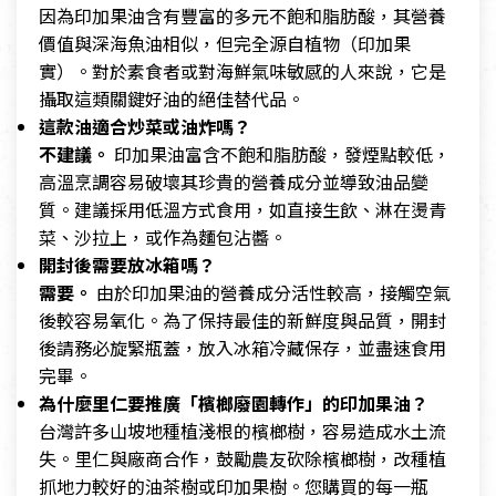
因為印加果油含有豐富的多元不飽和脂肪酸，其營養
價值與深海魚油相似，但完全源自植物（印加果
實）。對於素食者或對海鮮氣味敏感的人來說，它是
攝取這類關鍵好油的絕佳替代品。
這款油適合炒菜或油炸嗎？
不建議。
印加果油富含不飽和脂肪酸，發煙點較低，
高溫烹調容易破壞其珍貴的營養成分並導致油品變
質。建議採用低溫方式食用，如直接生飲、淋在燙青
菜、沙拉上，或作為麵包沾醬。
開封後需要放冰箱嗎？
需要。
由於印加果油的營養成分活性較高，接觸空氣
後較容易氧化。為了保持最佳的新鮮度與品質，開封
後請務必旋緊瓶蓋，放入冰箱冷藏保存，並盡速食用
完畢。
為什麼里仁要推廣「檳榔廢園轉作」的印加果油？
台灣許多山坡地種植淺根的檳榔樹，容易造成水土流
失。里仁與廠商合作，鼓勵農友砍除檳榔樹，改種植
抓地力較好的油茶樹或印加果樹。您購買的每一瓶