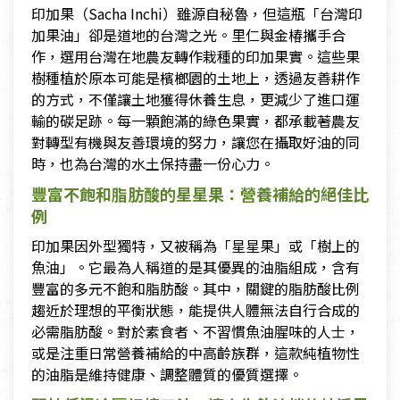
印加果（Sacha Inchi）雖源自秘魯，但這瓶「台灣印
加果油」卻是道地的台灣之光。里仁與金椿攜手合
作，選用台灣在地農友轉作栽種的印加果實。這些果
樹種植於原本可能是檳榔園的土地上，透過友善耕作
的方式，不僅讓土地獲得休養生息，更減少了進口運
輸的碳足跡。每一顆飽滿的綠色果實，都承載著農友
對轉型有機與友善環境的努力，讓您在攝取好油的同
時，也為台灣的水土保持盡一份心力。
豐富不飽和脂肪酸的星星果：營養補給的絕佳比
例
印加果因外型獨特，又被稱為「星星果」或「樹上的
魚油」。它最為人稱道的是其優異的油脂組成，含有
豐富的多元不飽和脂肪酸。其中，關鍵的脂肪酸比例
趨近於理想的平衡狀態，能提供人體無法自行合成的
必需脂肪酸。對於素食者、不習慣魚油腥味的人士，
或是注重日常營養補給的中高齡族群，這款純植物性
的油脂是維持健康、調整體質的優質選擇。