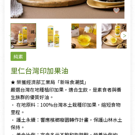
純素
里仁台灣印加果油
★ 榮獲經濟部工業局「新味食潮獎」
嚴選台灣在地種植印加果，適合生飲，是素食者與養
生族群的優質好油。
• 在地原料：100%台灣本土栽種印加果，縮短食物
里程。
• 護土永續：響應檳榔廢園轉作計畫，保護山林水土
保持。
• 黃金比例：富含多元不飽和脂肪酸，營養比例均