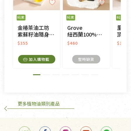
以數位或電磁紀錄形式儲存之商品、易於變質或損壞
之商品、以及性質上無法或不適合退換之商品：如
純素
純素
純素
CD、VCD、DVD、電腦軟體，若產品瑕疵無法讀取僅
金椿茶油工坊
Grove
里仁
接受原片換新。
紫蘇籽油隨身油包
紐西蘭100%頂級冷壓初榨純酪梨油
頂級初榨
衣飾鞋類-如T恤，如於送達後水洗或污損者。
美容保養用品、內衣褲、襪子、口罩等私人消耗性產
$355
$460
$1,18
品，一經拆封使用，恕無法退貨。
內衣褲、襪子、口罩個人衛生用品除商品本身有瑕疵
加入購物籃
暫時缺貨
外,依據《通訊交易解除權合理例外情事適用準
則》, 恕無法退貨。
有標示不接受退貨的優惠商品與蔬菜箱，不接受退
換，但若為商品本身或運送過程中所造成的瑕疵，則
不在此限。
更多植物油類別產品
訂購手抄稿退貨需知：
手抄稿進行退貨時，請務必保持原包裝方式及使用原
箱退回。
若未保持原包裝方式或未使用原箱退回，導致書籍有