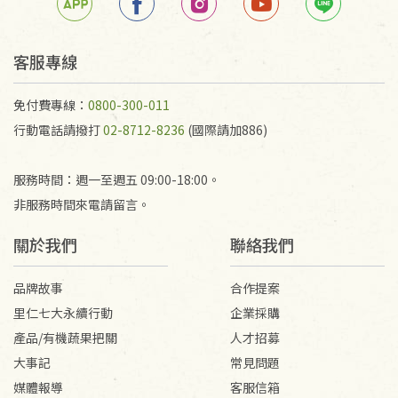
任何折損、磨損、污損或凹角，將不接受退貨，也不
予以退費。
不接受退貨之手抄稿，為敬重法寶故，里仁網購無法
客服專線
代為結緣處理等。 若需將手抄稿寄還給消費者，因而
產生的運費100元/箱將由消費者負擔。
免付費專線：
0800-300-011
行動電話請撥打
02-8712-8236
(國際請加886)
服務時間：週一至週五 09:00-18:00。
非服務時間來電請留言。
關於我們
聯絡我們
品牌故事
合作提案
里仁七大永續行動
企業採購
產品/有機蔬果把關
人才招募
大事記
常見問題
媒體報導
客服信箱