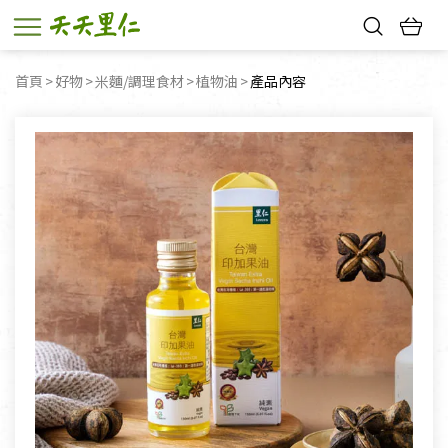
熱門搜尋：
首頁
好物
米麵/調理食材
植物油
目前頁面：
產品內容
親子活動
幸福節中獎名單