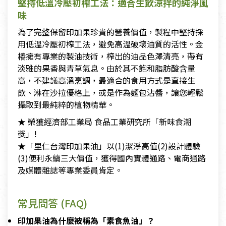
堅持低溫冷壓初榨工法：適合生飲涼拌的純淨風
味
為了完整保留印加果珍貴的營養價值，製程中堅持採
用低溫冷壓初榨工法，避免高溫破壞油質的活性。金
椿擁有專業的製油技術，榨出的油品色澤清亮，帶有
淡雅的果香與青草氣息。由於其不飽和脂肪酸含量
高，不建議高溫烹調，最適合的食用方式是直接生
飲、淋在沙拉優格上，或是作為麵包沾醬，讓您輕鬆
攝取到最純粹的植物精華。
★ 榮獲經濟部工業局 食品工業研究所「新味食潮
獎」!
​★「里仁台灣印加果油」以(1)潔淨高值(2)設計體驗
(3)便利永續三大價值，獲得國內實體通路、電商通路
及媒體雜誌等專業委員肯定。
常見問答 (FAQ)
印加果油為什麼被稱為「素食魚油」？