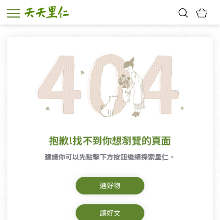
熱門搜尋：
親子活動
幸福節中獎名單
抱歉!找不到你想瀏覽的頁面
建議你可以先點擊下方按鈕繼續探索里仁。
選好物
讀好文