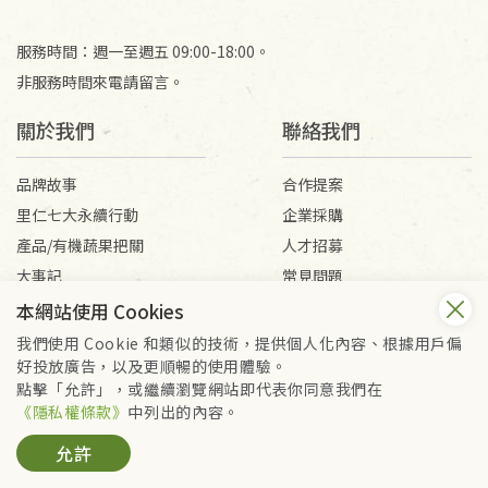
服務時間：週一至週五 09:00-18:00。
非服務時間來電請留言。
關於我們
聯絡我們
品牌故事
合作提案
里仁七大永續行動
企業採購
產品/有機蔬果把關
人才招募
大事記
常見問題
媒體報導
客服信箱
本網站使用 Cookies
我們使用 Cookie 和類似的技術，提供個人化內容、根據用戶偏
好投放廣告，以及更順暢的使用體驗。
會員服務條款
隱私權政策
點擊「允許」，或繼續瀏覽網站即代表你同意我們在
Copyright © 2026 里仁事業股份有限公司(統編：16301262) /
《隱私權條款》
中列出的內容。
里仁網購股份有限公司(統編：25149752)
允許
All Rights Reserved.