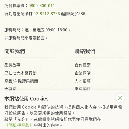
免付費專線：
0800-300-011
行動電話請撥打
02-8712-8236
(國際請加886)
服務時間：週一至週五 09:00-18:00。
非服務時間來電請留言。
關於我們
聯絡我們
品牌故事
合作提案
里仁七大永續行動
企業採購
產品/有機蔬果把關
人才招募
大事記
常見問題
媒體報導
客服信箱
本網站使用 Cookies
我們使用 Cookie 和類似的技術，提供個人化內容、根據用戶偏
好投放廣告，以及更順暢的使用體驗。
會員服務條款
隱私權政策
點擊「允許」，或繼續瀏覽網站即代表你同意我們在
Copyright © 2026 里仁事業股份有限公司(統編：16301262) /
《隱私權條款》
中列出的內容。