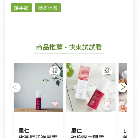
護手霜
秋冬保養
商品推薦
- 快來試試看
里仁
里仁
玫瑰賦活滋養霜
玫瑰彈力眼霜
舒緩