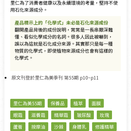
里仁為了消費者健康以及永續環境的考量，堅持不使
用石化來源成分。
產品標示上的「化學式」未必是石化來源成份
翻開產品背後的成份說明，常常是一長串艱深難
懂、看似化學成分的名詞。很多人因此被嚇到，
誤以為這就是石化成分來源。其實那只是每一種
物質的化學式，即使植物來源成分也會有這樣的
化學式。
原文刊登於里仁為美季刊 第55期 p10~p11
里仁為美55期
保養品
植萃
面膜
眼霜
滋養霜
精華霜
玻尿酸
玫瑰
蘆薈
按摩油
沙棘
身體乳
修護精華